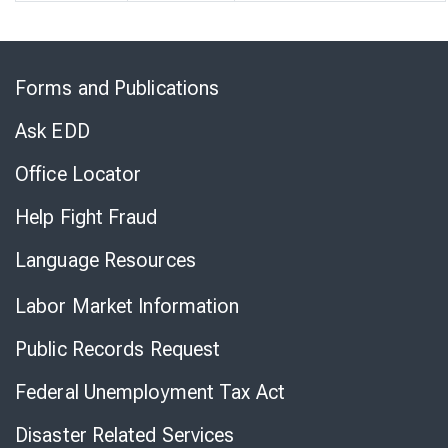
Skip
to
Forms and Publications
Virtual
Chat
Ask EDD
Office Locator
Help Fight Fraud
Language Resources
Labor Market Information
Public Records Request
Federal Unemployment Tax Act
Disaster Related Services