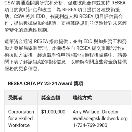
CSW
將通過開展研究和分析、促進彼此合作並支持
RESEA
項目的實時評估和改進，為
RESEA
項目提供各種技術援
助。
CSW
將與
EDD
、有關利益人和
RESEA
項目評估員合
作，提供數據驅動的建議、支持戰略規劃並促進針對未來經
濟變化的適應性規劃。
這筆資金通過 RESEA
撥款提供，並由
EDD
與加州勞工和勞
動力發展局協調管理。此機構在向
RESEA
提交重新設計技
術援助方案後，經過競爭性申請和評估過程後被選中。請參
閱下表了解該組織的聯絡信息，以瞭解有關這些資金所提供
服務的更多信息。
RESEA CRTA PY 23-24 Award 獎項
受獎者
獎金金額
聯絡方式
Corportation
$1,000,000
Amy Wallace, Director
for a Skilled
awallace@skilledwork.org
Workforce
1-734-769-2900