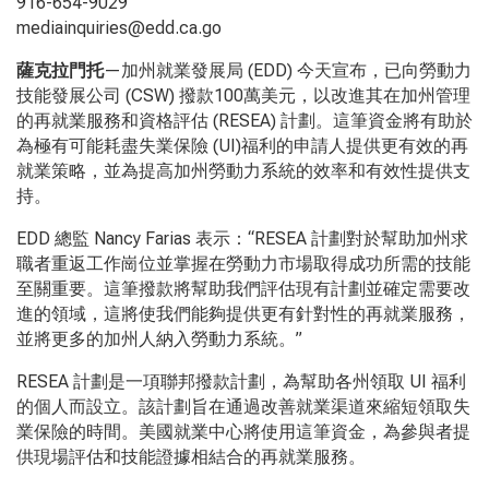
916-654-9029
mediainquiries@edd.ca.go
薩克拉門托
—加州就業發展局 (EDD)
今天宣布，已向勞動力
技能發展公司
(CSW)
撥款
100
萬美元，以改進其在加州管理
的再就業服務和資格評估
(RESEA)
計劃。這筆資金將有助於
為極有可能耗盡失業保險
(UI)
福利的申請人提供更有效的再
就業策略，並為提高加州勞動力系統的效率和有效性提供支
持。
EDD
總監
Nancy Farias
表示：“
RESEA
計劃對於幫助加州求
職者重返工作崗位並掌握在勞動力市場取得成功所需的技能
至關重要。這筆撥款將幫助我們評估現有計劃並確定需要改
進的領域，這將使我們能夠提供更有針對性的再就業服務，
並將更多的加州人納入勞動力系統。”
RESEA
計劃是一項聯邦撥款計劃，為幫助各州領取
UI
福利
的個人而設立。該計劃旨在通過改善就業渠道來縮短領取失
業保險的時間。美國就業中心將使用這筆資金，為參與者提
供現場評估和技能證據相結合的再就業服務。