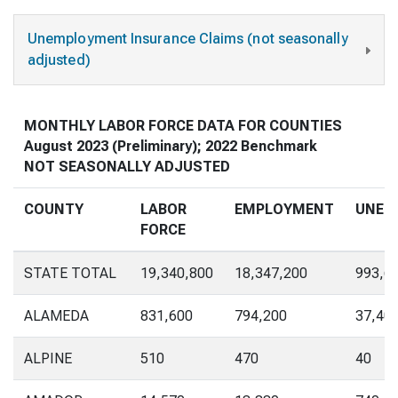
Unemployment Insurance Claims (not seasonally
adjusted)
MONTHLY LABOR FORCE DATA FOR COUNTIES
August 2023 (Preliminary); 2022 Benchmark
NOT SEASONALLY ADJUSTED
COUNTY
LABOR
EMPLOYMENT
UNEM
FORCE
STATE TOTAL
19,340,800
18,347,200
993,6
ALAMEDA
831,600
794,200
37,40
ALPINE
510
470
40