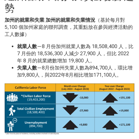
勢
加州的就業和失業
加州的就業和失業情況
（基於每月對
5,100 個加州家庭的聯邦調查，其重點放在參與經濟活動的
工人數據）
就業
人數
—8 月份加州就業人數為
18,508,400
人，比
7
月份的
18,536,300
人減少
27,900
人，但比
2022
年
8
月的就業總數增加
19,800
人。
失業
人數
—8月份加州失業人數為
894,700
人，環比增
加
9,800
人，與
2022
年
8
月相比增加
171,100
人。