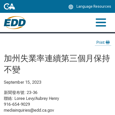
Skip
Language Resources
to
Main
Content
Print
加州失業率連續第三個月保持
不變
September 15, 2023
新聞發布號: 23-36
聯絡: Loree Levy/Aubrey Henry
916-654-9029
mediainquiries@edd.ca.gov