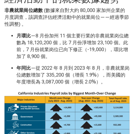
非農就業崗位總數
(數據來自對大約 80,000 家加州企業的
月度調查，該調查評估經濟活動中的就業崗位——經過季節
性調整) 。
月環比
—8 月份加州 11 個主要行業的非農就業岗位總
數為 18,120,200 個，比 7 月份淨增加 23,100 個。此
前，7 月份就業岗位已向下修正（-19,000），環比增
加了 8,900 個。
年同比
—從 2022
年
8
月到
2023
年
8
月，非農就業岗
位總數增加了
335,200
個（增長
1.9%
），而美國的
年度增長為
3,087,000
個（增長
2.0%
）。