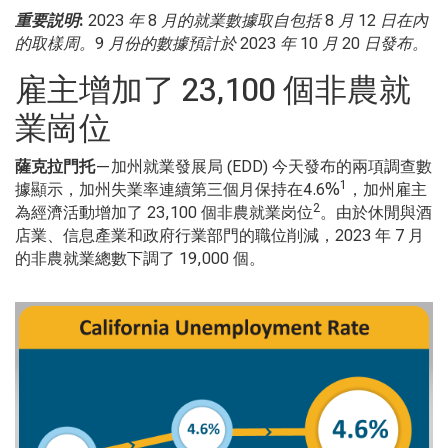
重要説明
:
2023
年
8
月的就業數據取自包括
8
月
12
日在內
的取樣周。
9
月份的數據預計於
2023
年
10
月
20
日發布。
雇主增加了 23,100 個非農就
業崗位
薩克拉門托
—加州就業發展局 (EDD) 今天發布的兩項調查數
1
據顯示，加州失業率連續第三個月保持在
4.6%
，加州雇主
2
為經濟活動增加了
23,100
個非農就業岗位
。由於休閒與酒
店業、信息產業和政府行業部門的職位削減，
2023
年
7
月
的非農就業總數下調了
19,000
個。