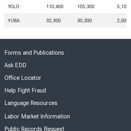
YOLO
110,400
105,300
5,100
YUBA
32,300
30,300
2,000
Skip
to
Forms and Publications
Virtual
Chat
Ask EDD
Office Locator
Help Fight Fraud
Language Resources
Labor Market Information
Public Records Request