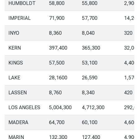
HUMBOLDT
58,800
55,800
2,900
IMPERIAL
71,900
57,700
14,20
INYO
8,360
8,040
320
KERN
397,400
365,300
32,00
KINGS
57,500
53,100
4,400
LAKE
28,1600
26,590
1,570
LASSEN
8,760
8,340
420
LOS ANGELES
5,004,300
4,712,300
292,0
MADERA
64,700
60,100
4,600
MARIN
132,300
127,400
4,900