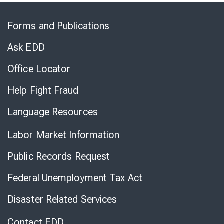
Skip
to
Forms and Publications
Virtual
Chat
Ask EDD
Office Locator
Help Fight Fraud
Language Resources
Labor Market Information
Public Records Request
Federal Unemployment Tax Act
Disaster Related Services
Contact EDD