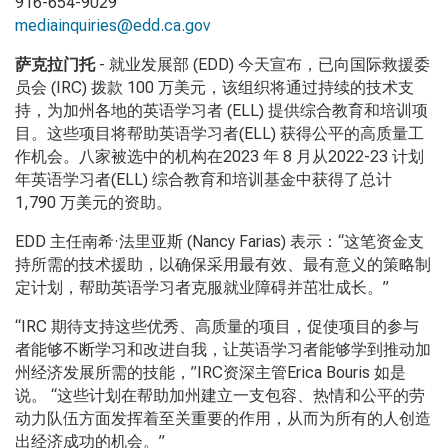
916-654-9029
mediainquiries@edd.ca.gov
萨克拉门托
-
就业发展部
(EDD)
今天宣布，已向国际救援委
员会
(IRC)
拨款
100
万美元，该组织将通过持续的技术支
持，为加州各地的英语学习者
(ELL)
提供综合教育和培训项
目。这些项目将帮助英语学习者
(ELL)
获得公平的高质量工
作机会。八家被选中的机构在
2023
年
8
月从
2022-23
计划
年英语学习者
(ELL)
综合教育和培训基金中获得了总计
1,790
万美元的资助。
EDD
主任南希·法里亚斯
(Nancy Farias)
表示：“这笔资金支
持所需的技术援助，以确保采用最有效、最有意义的策略制
定计划，帮助英语学习者克服就业障碍并茁壮成长。”
“IRC
期待支持这些优秀、高质量的项目，促使项目的参与
者能够不断学习和改进自我，让英语学习者能够学到推动加
州经济发展所需的技能，”
IRC
资深主管
Erica Bouris
如是
说。 “这些计划在帮助加州建立一支包容、热情和公平的劳
动力队伍方面发挥着至关重要的作用，从而为所有的人创造
出经济成功的机会。”