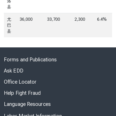
洛
县
尤
36,000
33,700
2,300
6.4%
巴
县
Skip
to
Forms and Publications
Virtual
Chat
Ask EDD
Office Locator
Help Fight Fraud
Language Resources
Labor Market Information