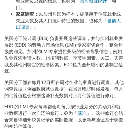
就业岗位总数的信息，也称为「
当前就业统计
」项
目。
家庭调查：
以加州居民为样本，提供用于估算就业或
失业人数及其人口统计特征的数据，也称为「
当前人
口调查
」。
美国劳工统计局 (BLS) 负责开展这些调查，并与加州就业发
展部 (EDD) 的劳动力市场信息 (LMI) 专家密切合作，整合州
级的洞见。加州的LMI专家提供州级的经济背景信息，例如
失业救济申请人数、州招聘数据、季节性因素、罢工、灾害
以及其他州特定的经济因素。EDD也为全州较小的县制定估
算。
美国劳工部在每月12日所在周对企业与家庭进行调查。其他
调查数据（例如政府就业数据）在当月晚些时候发布。每月
的估算值也会根据这些补充数据对上月估算值进行修订。
EDD 的 LMI 专家每年都会对每月按行业划分的劳动力和就
业数据进行一次广泛的修订，称为「
基准
」。这些修订会结
合来自详细州税务记录的实际数据，以更新与验证基于调查
的初始估算值。