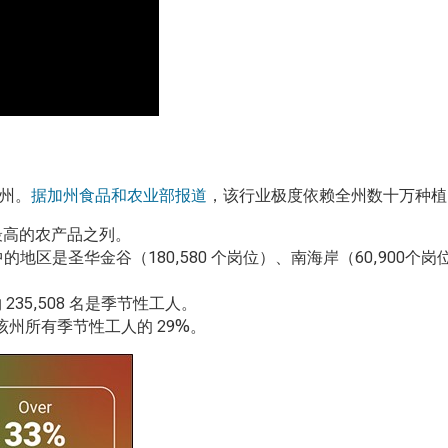
州。
据加州食品和农业部报道
，该行业极度依赖全州数十万种植 
最高的农产品之列。
中的地区是圣华金谷（
180,580
个
岗位）、南海岸（60,900个岗
约
235,508
名是季节性工人。
该州所有季节性工人的
29%
。