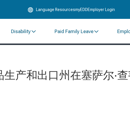
Skip
Language Resources
myEDD
Employer Login
to
Main
Content
Disability
Paid Family Leave
Empl
品生产和出口州在塞萨尔·