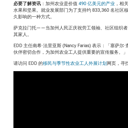
必要了解资讯
：加州农业是价值
490
亿美元的产业
，相关
水果和坚果。就业发展部门为了支持约 833,360
名社区
久影响的一种方式。
萨克拉门托——当加州人民正庆祝劳工领袖、社区组织者和
其家人。
EDD
主任南希·法里亚斯
(Nancy Farias)
表示：「塞萨尔·
伙伴密切合作，为加州农业工人提供重要的宣传服务。」
请访问 EDD
的
移民与季节性农业工人外展计划
网页，寻