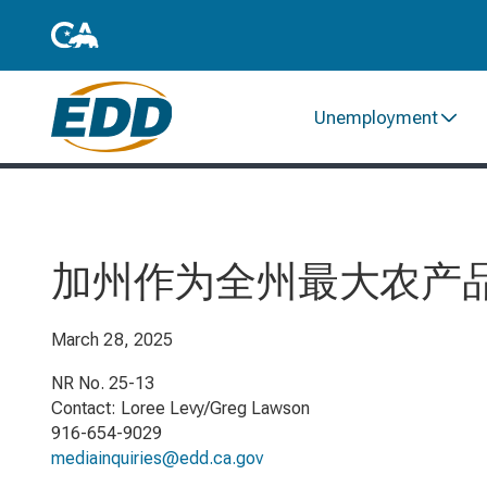
Unemployment
加州作为全州最大农产
March 28, 2025
NR No. 25-13
Contact: Loree Levy/Greg Lawson
916-654-9029
mediainquiries@edd.ca.gov