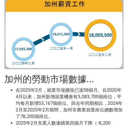
加州的勞動市場數據…
在2025
年
2
月，就業市場擴張已達
58
個月。自
2020
年
4
月以來，加州新增就業機會有
3,083,700
個崗位，平
均每月新增
53,167
個崗位。與去年同期相比，
2024
年
2
月至
2025
年
2
月期間，加州非農業就業崗位總數增加
了
78,200
個崗位。
2025
年
2
月失業人數連續第四個月下降（
-8,200