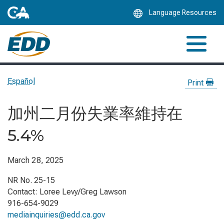
Skip
Language Resources
to
Main
Content
Español
Print
加州二月份失業率維持在
5.4%
March 28, 2025
NR No. 25-15
Contact: Loree Levy/Greg Lawson
916-654-9029
mediainquiries@edd.ca.gov