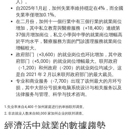
人）。
自2025
年
1
月起，加州失業率維持穩定在
4%
，而全國
失業率僅增加
0.1%
。
在二月份，加州十一個行業中有三個行業的就業崗位
增加，其中私立教育與醫療服務（+18,400
）連續第
37
個月增加崗位，私立小學與中學的就業崗位增幅高
於平均水平，醫療服務方面的門診護理服務就業崗位
增幅較大。
政府部门（+3,600
）的就业岗位也环比增加，其中政
府部门（
+5,000
）的就业岗位增幅最大。联邦政府
（
-1,200
）和州政府（
-200
）的就业岗位均减少。这
是自
2021
年
2
月以来联邦政府部门的最大裁员。
专业和商业服务（-7,700
）出现了该州最大的月环亏
损，其中大部分亏损来电脑系统设计与相关服务以及
法律服务与管理、科学与技术咨询。
1.
失业率来自
4,400
个加州家庭进行的单独联邦调查。
2.
非农就业人数来自
80,000
家加州企业的联邦调查。
經濟活中就業的數據趨勢