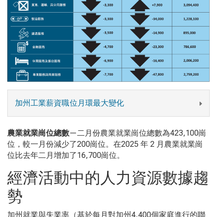
加州工業薪資職位月環最大變化
農業就業崗位總數
—二月份農業就業崗位總數為423,100
崗
位，較一月份減少了
200
崗位。在
2025
年
2
月農業就業崗
位比去年二月增加了
16,700
崗位。
經濟活動中的人力資源數據趨
勢
加州就業與失業率（基於每月對加州4,400
個家庭進行的聯