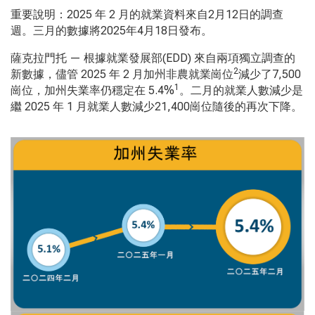
重要說明：2025
年
2
月的就業資料來自
2
月
12
日的調查
週。三月的數據將
2025
年
4
月
18
日發布。
薩克拉門托 — 根據就業發展部(EDD)
來自兩項獨立調查的
2
新數據，儘管
2025
年
2
月加州非農就業崗位
減少了
7,500
1
崗位，加州失業率仍穩定在
5.4%
。二月的就業人數減少是
繼
2025
年
1
月就業人數減少
21,400
崗位隨後的再次下降。