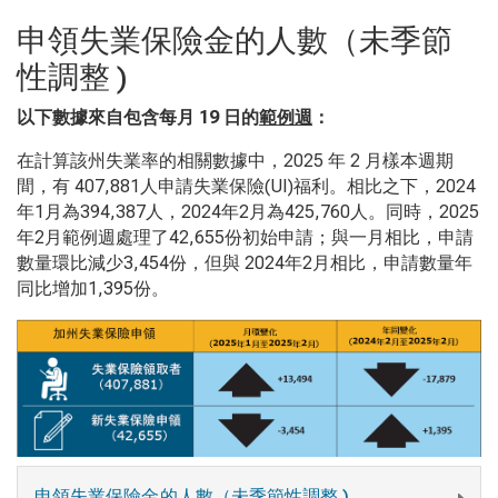
申領失業保險金的人數（未季節
性調整 )
以下數據來自包含每月
19
日的
範例週
：
在計算該州失業率的相關數據中，2025
年
2
月樣本週期
間，有
407,881
人申請失業保險
(UI)
福利。相比之下，
2024
年
1
月為
394,387
人，
2024
年
2
月為
425,760
人。同時，
2025
年
2
月範例週處理了
42,655
份初始申請；與一月相比，申請
數量環比減少
3,454
份，但與
2024
年
2
月相比，申請數量年
同比增加
1,395
份。
申領失業保險金的人數（未季節性調整 )