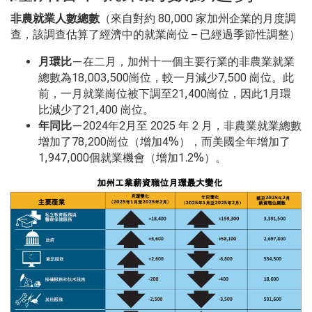
非農就業人數總數
（來自對約 80,000
家加州企業的月度調
查，該調查估算了經濟中的就業崗位 – 已經過季節性調整）
月環比
—在二月，加州十一個主要行業的非農業就業
總數為18,003,500
崗位，較一月減少
7,500
崗位。此
前，一月就業崗位被下調至
21,400
崗位，因此
1
月環
比減少了
21,400
崗位。
年同比
—2024
年
2
月至
2025
年
2
月，非農業就業總數
增加了
78,200
崗位（增加
4%
），而美國全年增加了
1,947,000
個就業機會（增加
1.2%
）。