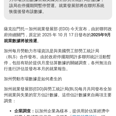
該局在停擺期間暫停營運。就業發展部將在聯邦系統
恢復後發布該數據。
薩克拉門托—加州就業發展部 (EDD) 今天宣布，由於聯邦政
府持續關門，原定於 2025 年 10 月 17 日發布的
2025
年
9
月
就業數據將被推遲
。
加州每月勞動力市場資訊是與美國勞工部勞工統計局
（BLS）合作發布。由於政府停擺期間許多聯邦統計活動暫
停，包括有助於提供月度估算數據的關鍵調查，各州無法自
行進行評估並發布本月的就業報告。
加州勞動市場數據是如何產生的
加州就業發展部(EDD)與勞工統計局(BLS)每月共同發布全加
州就業與失業的官方估計數據。這些估計數據來自兩項主要
調查：
企業調查：
以加州企業為樣本，提供用於估算經濟中