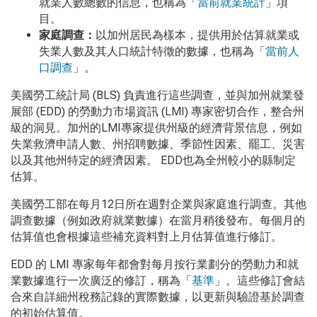
就業人數總數的信息，也稱為「
當前就業統計
」項
目。
家庭調查：
以加州居民為樣本，提供用於估算就業或
失業人數及其人口統計特徵的數據，也稱為「
當前人
口調查
」。
美國勞工統計局 (BLS) 負責進行這些調查，並與加州就業發
展部 (EDD) 的勞動力市場資訊 (LMI) 專家密切合作，整合州
級的洞見。加州的LMI專家提供州級的經濟背景信息，例如
失業救濟申請人數、州招聘數據、季節性因素、罷工、災害
以及其他州特定的經濟因素。 EDD也為全州較小的縣制定
估算。
美國勞工部在每月12日所在週對企業與家庭進行調查。其他
調查數據（例如政府就業數據）在當月稍後發布。每個月的
估算值也會根據這些補充資料對上月估算值進行修訂。
EDD 的 LMI 專家每年都會對每月按行業劃分的勞動力和就
業數據進行一次廣泛的修訂，稱為「
基準
」。這些修訂會結
合來自詳細州稅務記錄的實際數據，以更新與驗證基於調查
的初始估算值。