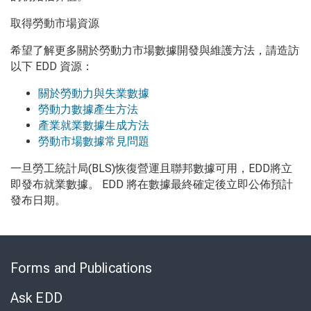
取得勞動市場資源
希望了解更多關於勞動力市場數據開發與維護方法，請造訪
以下 EDD 資源：
關於勞動力與失業數據
勞動力數據產生方法
產業就業數據生成方法
勞動市場數據常見問題
一旦勞工統計局(BLS)恢復營運且聯邦數據可用，EDD將立
即發布就業數據。 EDD 將在數據最終確定後立即公佈預計
發布日期。
Skip
to
Forms and Publications
Virtual
Chat
Ask EDD