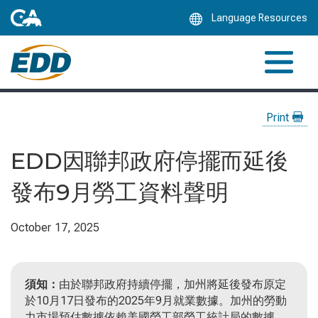
Skip
Language Resources
to
Main
Content
Print
EDD因聯邦政府停擺而延後
發布9月勞工資料聲明
October 17, 2025
須知：
由於聯邦政府持續停擺，加州將延後發布原定
於10月17日發布的2025年9月就業數據。加州的勞動
力市場預估數據依賴美國勞工部勞工統計局的數據，