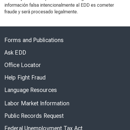
información falsa
intencional
mente
al EDD es cometer
fraude y será procesado
legalmente
.
Skip
to
Forms and Publications
Virtual
Chat
Ask EDD
Office Locator
Help Fight Fraud
Language Resources
Labor Market Information
Public Records Request
Federal Unemployment Tax Act